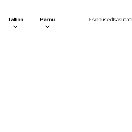
Tallinn
Pärnu
Esindused
Kasutat
Kia
a teenindus
Kia uute autode müük
Kia kasutatud autode
müük
Kia teenindus