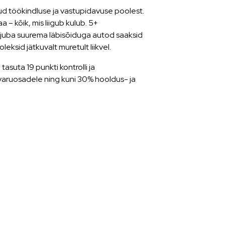
ud töökindluse ja vastupidavuse poolest.
 – kõik, mis liigub kulub. 5+
 juba suurema läbisõiduga autod saaksid
eksid jätkuvalt muretult liikvel.
asuta 19 punkti kontrolli ja
varuosadele ning kuni 30% hooldus- ja