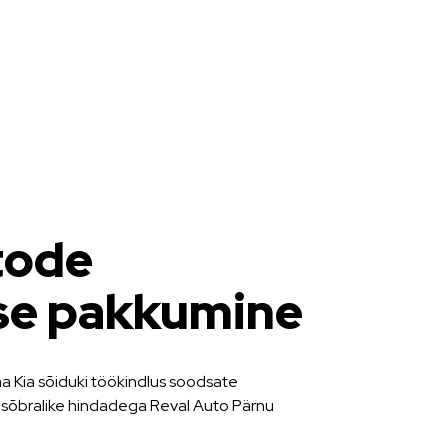
tode
se pakkumine
 Kia sõiduki töökindlus soodsate
 sõbralike hindadega Reval Auto Pärnu