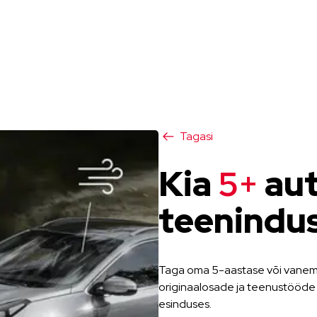
Tagasi
Kia
5+
au
teenindu
Taga oma 5-aastase või vanema
originaalosade ja teenustööde
esinduses.