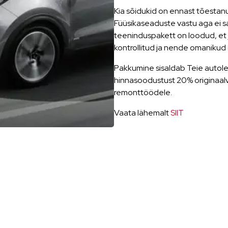
Kia sõidukid on ennast tõestan
Füüsikaseaduste vastu aga ei saa
teeninduspakett on loodud, et
kontrollitud ja nende omanikud ol
Pakkumine sisaldab Teie autole t
hinnasoodustust 20% originaal
remonttöödele.
Vaata lähemalt
SIIT