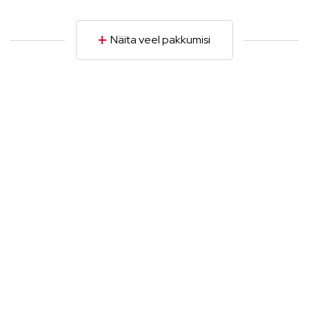
Näita veel pakkumisi
E
Tä
A
Au
ka
är